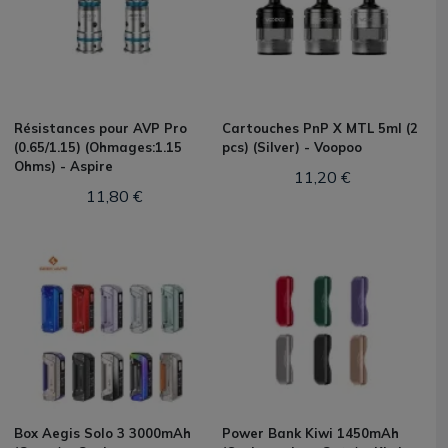
Résistances pour AVP Pro
Cartouches PnP X MTL 5ml (2
(0.65/1.15) (Ohmages:1.15
pcs) (Silver) - Voopoo
Ohms) - Aspire
11,20 €
11,80 €
Box Aegis Solo 3 3000mAh
Power Bank Kiwi 1450mAh