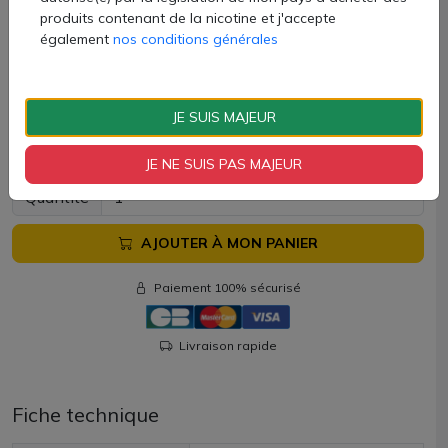
Contenu du coffret GoZ+ :
produits contenant de la nicotine et j'accepte
également
nos conditions générales
1 clearomiseur GoZ+
1 résistances Z-Coil en 0.8ohm
1 notice d'utilisation
JE SUIS MAJEUR
9,90 €
JE NE SUIS PAS MAJEUR
Quantité
AJOUTER À MON PANIER
Paiement 100% sécurisé
Livraison rapide
Fiche technique