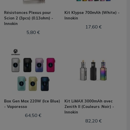
Résistances Plexus pour
Kit Klypse 700mAh (White) -
Scion 2 (3pcs) (0.13ohm) -
Innokin
Innokin
17,60 €
5,80 €
Box Gen Max 220W (Ice Blue)
Kit LiMAX 3000mAh avec
- Vaporesso
Zenith II (Couleurs :Noir) -
Innokin
64,50 €
82,20 €