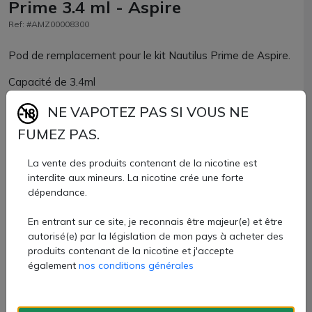
Prime 3.4 ml - Aspire
Ref: #AMZ00008300
Pod de remplacement pour le kit Nautilus Prime de Aspire.
Capacité de 3.4ml
4,40 €
NE VAPOTEZ PAS SI VOUS NE
FUMEZ PAS.
Quantité
La vente des produits contenant de la nicotine est
AJOUTER À MON PANIER
interdite aux mineurs. La nicotine crée une forte
dépendance.
Paiement 100% sécurisé
En entrant sur ce site, je reconnais être majeur(e) et être
autorisé(e) par la législation de mon pays à acheter des
Livraison rapide
produits contenant de la nicotine et j'accepte
également
nos conditions générales
Fiche technique