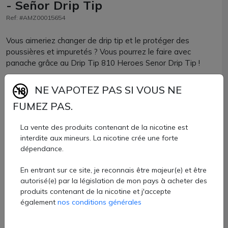
- Señor Drip Tip
Ref: #AMZ00015654
Vous aimeriez changer de drip tip et le protéger des
poussières et impuretés ? Vous pourrez le faire avec
panache grâce au Drip Tip 810 Heroes Senor Drip Tip !
Composé d'un drip tip de taille 810 et d'un capuchon en
NE VAPOTEZ PAS SI VOUS NE
silicone, les 2 parties sont reliées par une chaînette pour ne
FUMEZ PAS.
pas perdre le chapeau.
La vente des produits contenant de la nicotine est
Si vous appréciez les super héros, arborez fièrement celui
interdite aux mineurs. La nicotine crée une forte
qui fait chavirer votre cœur !
dépendance.
Drip tip + bouchon de protection Senor Drip Tip vendu à
En entrant sur ce site, je reconnais être majeur(e) et être
l'unité chez AZVape de vape.
autorisé(e) par la législation de mon pays à acheter des
6 €
produits contenant de la nicotine et j'accepte
également
nos conditions générales
Quantité