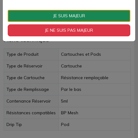
Paiement 100% sécurisé
JE SUIS MAJEUR
Livraison rapide
JE NE SUIS PAS MAJEUR
Fiche technique
Type de Produit
Cartouches et Pods
Type de Réservoir
Cartouche
Type de Cartouche
Résistance remplaçable
Type de Remplissage
Par le bas
Contenance Réservoir
5ml
Résistances compatibles
BP Mesh
Drip Tip
Pod