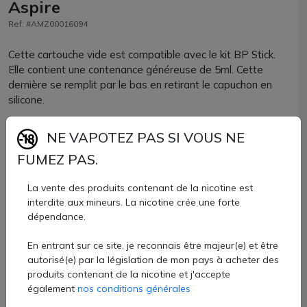
Aspire
Ref: #AMZ00016094
Cette cartouche vide est compatible avec le kit BP Stick.
Elle contient une contenance généreuse de 5ml. Cette
dernière se remplit par le bas en retirant le capuchon en
silicone.
Elle est compatible avec les résistances BP Mesh de la
NE VAPOTEZ PAS SI VOUS NE
marque Aspire.
FUMEZ PAS.
Cartouche BP Stick Aspire officielle vendue chez AZVape à
La vente des produits contenant de la nicotine est
l'unité.
interdite aux mineurs. La nicotine crée une forte
3,80 €
dépendance.
En entrant sur ce site, je reconnais être majeur(e) et être
Quantité
autorisé(e) par la législation de mon pays à acheter des
produits contenant de la nicotine et j'accepte
AJOUTER À MON PANIER
également
nos conditions générales