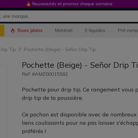
🔥 Nouveautés et promos chaque semaine
Bons plans
Matériel
E-liquides
Pré-remp
Drip Tip
Pochette (Beige) - Señor Drip Tip
Pochette (Beige) - Señor Drip T
Ref: #AMZ00015582
Pochette pour drip tip. Ce rangement vous 
drip tip de la poussière.
Ce pochon est disponible avec de nombreux co
liens coulissants pour ne pas laisser s'écha
préférés !