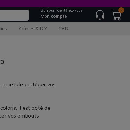
Bonjour, identifiez-vous
0
Mon compte
lies
Arômes & DIY
CBD
ip
permet de protéger vos
loris. Il est doté de
pper vos embouts