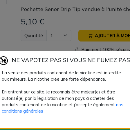
Pochette Senor Drip Tip vendue à l'unité ch
5,10 €
Quantité
AJOUTER À MON
Paiement 100% sécuri
NE VAPOTEZ PAS SI VOUS NE FUMEZ PAS
Livraison rapide
La vente des produits contenant de la nicotine est interdite
aux mineurs. La nicotine crée une forte dépendance.
Fiche technique
En entrant sur ce site, je reconnais être majeur(e) et être
autorisé(e) par la législation de mon pays à acheter des
produits contenant de la nicotine et j'accepte également
nos
Format logistique
unitaire
conditions générales
Type de Produit
Étuis et Housses