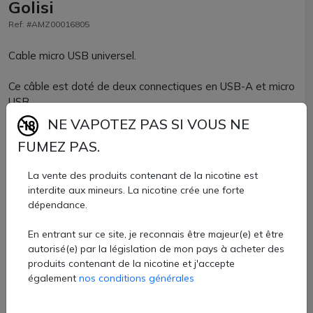
Golisi
Ref: #AMZ00016805
Cable micro USB universel.
Ce câble est doté de deux connectiques en USB-A et micro
USB.
NE VAPOTEZ PAS SI VOUS NE
Fonctionne sur tous les modèles de cigarettes ayant un
FUMEZ PAS.
port micro USB.
La vente des produits contenant de la nicotine est
Câble Micro USB Golisi vendu à l'unité chez AZVape.
interdite aux mineurs. La nicotine crée une forte
5 €
dépendance.
En entrant sur ce site, je reconnais être majeur(e) et être
Quantité
autorisé(e) par la législation de mon pays à acheter des
produits contenant de la nicotine et j'accepte
AJOUTER À MON PANIER
également
nos conditions générales
Paiement 100% sécurisé