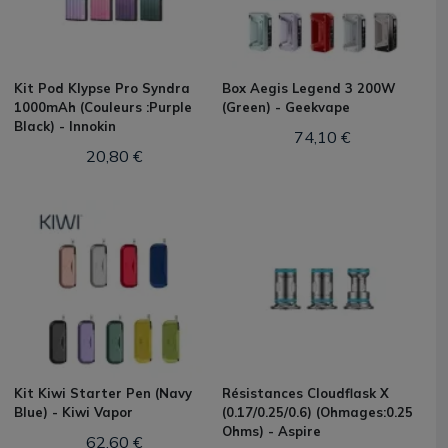
Kit Pod Klypse Pro Syndra
Box Aegis Legend 3 200W
1000mAh (Couleurs :Purple
(Green) - Geekvape
Black) - Innokin
74,10 €
20,80 €
Kit Kiwi Starter Pen (Navy
Résistances Cloudflask X
Blue) - Kiwi Vapor
(0.17/0.25/0.6) (Ohmages:0.25
Ohms) - Aspire
62,60 €