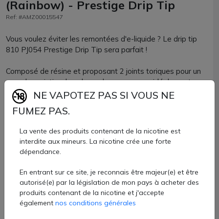
(Rainbow) - Prestige Drip Tip
Ref: #AMZ00015547
Vous voulez éviter les remontées d'e-liquide ? Le drip tip
810 PJ054 Prestige Drip Tip sera parfait !
Composé de résine et proposant 2 joints toriques pour un
max de maintien, le volume de vapeur sera idéalement
adapté à une vape DTL.
NE VAPOTEZ PAS SI VOUS NE
FUMEZ PAS.
Vous noterez la présence d'une grille qui empêchera les
remontées d'e-juice.
La vente des produits contenant de la nicotine est
interdite aux mineurs. La nicotine crée une forte
Parfaitement compatible avec tous les clearomiseurs ou
dépendance.
atomiseurs reconstructibles accueillant un drip tip de
format 810, vous allez adorer ses coloris !
En entrant sur ce site, je reconnais être majeur(e) et être
autorisé(e) par la législation de mon pays à acheter des
Drip tip 810 Prestige Drip Tip vendu par lots de 5 unités
produits contenant de la nicotine et j'accepte
chez AZVape.
également
nos conditions générales
10,60 €