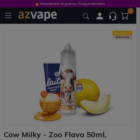
🔥 Nouveautés et promos chaque semaine
0
NOUVEAUTE
BON PLAN
Cow Milky - Zoo Flava 50ml,