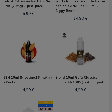
Lulo & Citrus on Ice 10ml Nic
Fruits Rouges Grenade Fraise
Salt (20mg) - Just Juice
des bois acidulée 200ml -
Biggy Bear
5,99 €
14,90 €
12H 10ml (Nicotine:16 mg/ml)
Blond 10ml Gaïa Classics
- Knoks
(6mg 70% / 30%) - Alfaliquid
4,99 €
4,99 €
NOUVEAUTE
TOP
BON PLAN