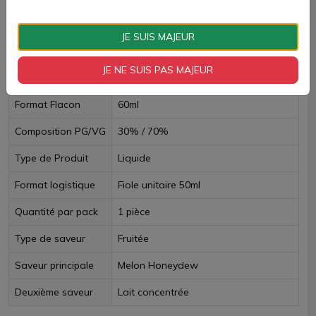
JE SUIS MAJEUR
Fiche technique
JE NE SUIS PAS MAJEUR
Contenance Flacon
50ml
Format Flacon
60ml
Composition PG/VG
30% / 70%
Type de Produit
Liquide
Format logistique
Fiole unitaire 50ml
Quantité par pack
1 pièce
Type de saveur
Fruitée
Saveur principale
Melon Honeydew
Deuxième saveur
Lait concentrée