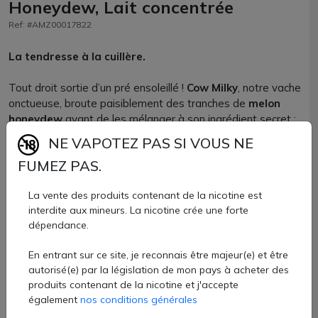
Honeydew, Lait concentrée
Ref: #AMZ00017822
La tendresse à la cuillère.
Tout droit sortie d’un pré ensoleillé !
Cow Milky
, notre vache
onctueuse, broute paisiblement des tranches de
melon
honeydew
avant de les mélanger à son ingrédient secret :
un lait concentré sucré
, crémeux à souhait. Chaque
NE VAPOTEZ PAS SI VOUS NE
boufée, c’est un
dessert lacté qui fond sur la langue
.
FUMEZ PAS.
4,99 €
La vente des produits contenant de la nicotine est
Quantité
interdite aux mineurs. La nicotine crée une forte
dépendance.
AJOUTER À MON PANIER
En entrant sur ce site, je reconnais être majeur(e) et être
autorisé(e) par la législation de mon pays à acheter des
Paiement 100% sécurisé
produits contenant de la nicotine et j'accepte
également
nos conditions générales
Livraison sous 24h