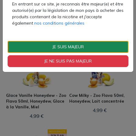
En entrant sur ce site, je reconnais être majeur(e) et être
autorisé(e) par la législation de mon pays à acheter des
produits contenant de la nicotine et j'accepte
Biggy Mango - Zoo Flava
Birdy Mango Litchi - Zoo
également
nos conditions générales
50ml, Mangue avec touche de
Flava 50ml, Mangue, Litchi
lait
4,99 €
4,99 €
JE SUIS MAJEUR
NOUVEAUTE
NOUVEAUTE
JE NE SUIS PAS MAJEUR
BON PLAN
BON PLAN
Glace Vanille Honeydew - Zoo
Cow Milky - Zoo Flava 50ml,
Flava 50ml, Honeydew, Glace
Honeydew, Lait concentrée
à la Vanille, Miel
4,99 €
4,99 €
NOUVEAUTE
BON PLAN