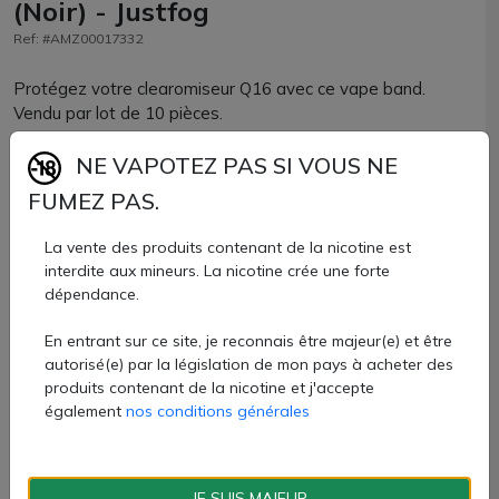
(Noir) - Justfog
Ref: #AMZ00017332
Protégez votre clearomiseur Q16 avec ce vape band.
Vendu par lot de 10 pièces.
9,99 €
NE VAPOTEZ PAS SI VOUS NE
FUMEZ PAS.
Quantité
La vente des produits contenant de la nicotine est
AJOUTER À MON PANIER
interdite aux mineurs. La nicotine crée une forte
dépendance.
Paiement 100% sécurisé
En entrant sur ce site, je reconnais être majeur(e) et être
autorisé(e) par la législation de mon pays à acheter des
Livraison rapide
produits contenant de la nicotine et j'accepte
également
nos conditions générales
Fiche technique
JE SUIS MAJEUR