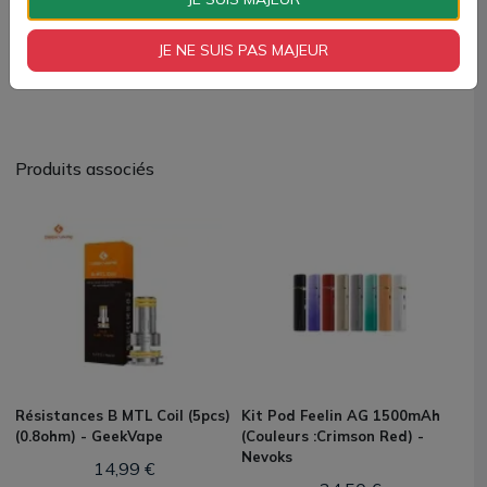
Format logistique
sachet de 10 produits
Type de Produit
Accessoires
JE NE SUIS PAS MAJEUR
Produits associés
Résistances B MTL Coil (5pcs)
Kit Pod Feelin AG 1500mAh
(0.8ohm) - GeekVape
(Couleurs :Crimson Red) -
Nevoks
14,99 €