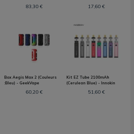
83,30 €
17,60 €
Box Aegis Max 2 (Couleurs
Kit EZ Tube 2100mAh
:Bleu) - GeekVape
(Cerulean Blue) - Innokin
60,20 €
51,60 €