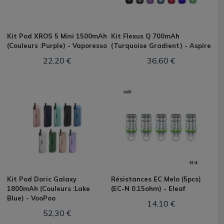
Kit Pod XROS 5 Mini 1500mAh
Kit Flexus Q 700mAh
(Couleurs :Purple) - Vaporesso
(Turquoise Gradient) - Aspire
22,20 €
36,60 €
Kit Pod Doric Galaxy
Résistances EC Melo (5pcs)
1800mAh (Couleurs :Lake
(EC-N 0.15ohm) - Eleaf
Blue) - VooPoo
14,10 €
52,30 €