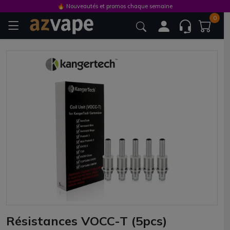
🔥 Nouveautés et promos chaque semaine
0
Résistances VOCC-T (5pcs)