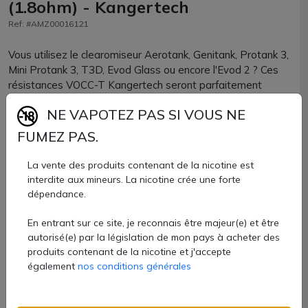
(1.8ohm) - Kangertech
Ref: #AMZ00016121
Vous utilisez le clearomiseur Aerotank, Genitank, Protank 3,
Mini Protank 3, T3D, Evod Glass ou encore l'Evod 2 ? Ces
résistances VOCC-T Kangertech seront parfaitement
compatibles !
NE VAPOTEZ PAS SI VOUS NE
Plusieurs valeurs en 1.5 ohm et 1.8 ohm sont disponibles
FUMEZ PAS.
pour une inhalation indirecte de qualité.
La vente des produits contenant de la nicotine est
Résistances officielles VOCC-T Kanger proposées par
interdite aux mineurs. La nicotine crée une forte
AZVape par lots de 5 unités.
dépendance.
11,50 €
En entrant sur ce site, je reconnais être majeur(e) et être
autorisé(e) par la législation de mon pays à acheter des
Quantité
produits contenant de la nicotine et j'accepte
également
nos conditions générales
AJOUTER À MON PANIER