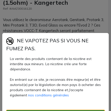
(1.5ohm) - Kangertech
Ref: #AMZ00016120
Vous utilisez le clearomiseur Aerotank, Genitank, Protank 3,
Mini Protank 3, T3D, Evod Glass ou encore l'Evod 2 ? Ces
résistances VOCC-T Kangertech seront parfaitement
compatibles !
NE VAPOTEZ PAS SI VOUS NE
Plusieurs valeurs en 1.5 ohm et 1.8 ohm sont disponibles
FUMEZ PAS.
pour une inhalation indirecte de qualité.
La vente des produits contenant de la nicotine est
Résistances officielles VOCC-T Kanger proposées par
interdite aux mineurs. La nicotine crée une forte
AZVape par lots de 5 unités.
dépendance.
11,50 €
En entrant sur ce site, je reconnais être majeur(e) et être
autorisé(e) par la législation de mon pays à acheter des
Quantité
produits contenant de la nicotine et j'accepte
également
nos conditions générales
AJOUTER À MON PANIER