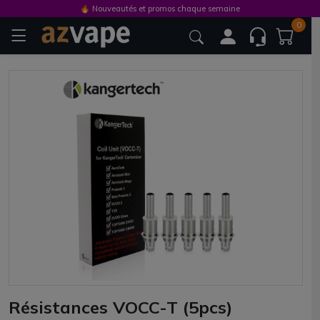
🔥 Nouveautés et promos chaque semaine
0
Résistances VOCC-T (5pcs)