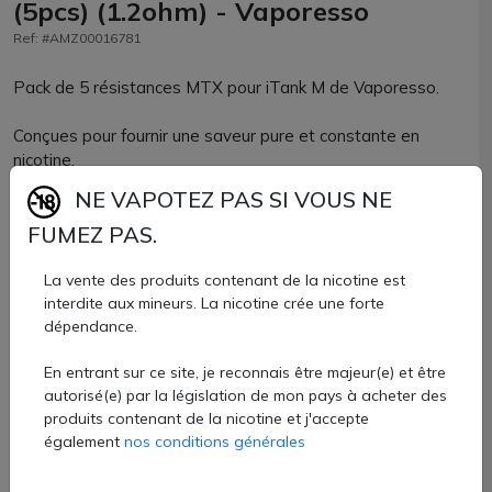
(5pcs) (1.2ohm) - Vaporesso
Ref: #AMZ00016781
Pack de 5 résistances MTX pour iTank M de Vaporesso.
Conçues pour fournir une saveur pure et constante en
nicotine.
NE VAPOTEZ PAS SI VOUS NE
Une valeur est disponible en 1.2 ohm. La plage d'utilisation
FUMEZ PAS.
est entre 8 et 12W. Cette résistance sera parfaite pour
une vape MTL avec des liquides au sel de nicotine ou avec
La vente des produits contenant de la nicotine est
max 30% de VG.
interdite aux mineurs. La nicotine crée une forte
dépendance.
Résistances MTX Vaporesso disponibles chez AZVape par
lots de 5 unités.
En entrant sur ce site, je reconnais être majeur(e) et être
8,99 €
autorisé(e) par la législation de mon pays à acheter des
produits contenant de la nicotine et j'accepte
également
nos conditions générales
Quantité