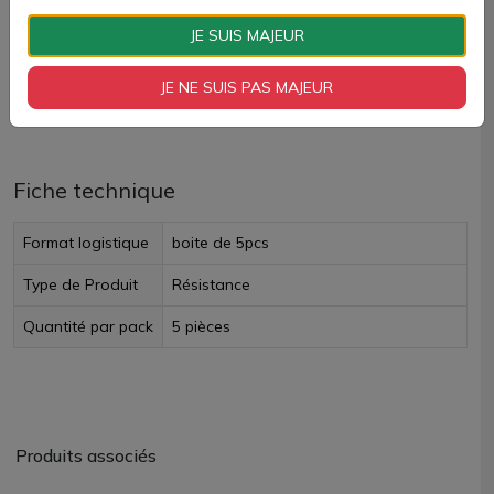
AJOUTER À MON PANIER
JE SUIS MAJEUR
Paiement 100% sécurisé
JE NE SUIS PAS MAJEUR
Livraison rapide
Fiche technique
Format logistique
boite de 5pcs
Type de Produit
Résistance
Quantité par pack
5 pièces
Produits associés