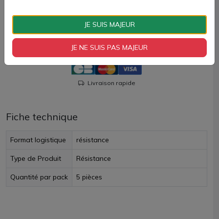
Quantité
JE SUIS MAJEUR
AJOUTER À MON PANIER
JE NE SUIS PAS MAJEUR
Paiement 100% sécurisé
Livraison rapide
Fiche technique
Format logistique
résistance
Type de Produit
Résistance
Quantité par pack
5 pièces