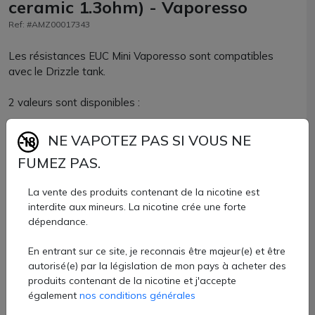
ceramic 1.3ohm) - Vaporesso
Ref: #AMZ00017343
Les résistances EUC Mini Vaporesso sont compatibles
avec le Drizzle tank.
2 valeurs sont disponibles :
NE VAPOTEZ PAS SI VOUS NE
1.3 ohm : à utiliser de 9 à 13W.
FUMEZ PAS.
1.4 ohm : à utiliser de 9 à 13W.
La vente des produits contenant de la nicotine est
interdite aux mineurs. La nicotine crée une forte
Nous vous conseillons des liquides avec au moins 70% de
dépendance.
PG pour une parfaite vaporisation.
En entrant sur ce site, je reconnais être majeur(e) et être
Résistances EUC Mini Vaporesso vendues par lots de 5
autorisé(e) par la législation de mon pays à acheter des
unités chez AZVape.
produits contenant de la nicotine et j'accepte
9,99 €
également
nos conditions générales