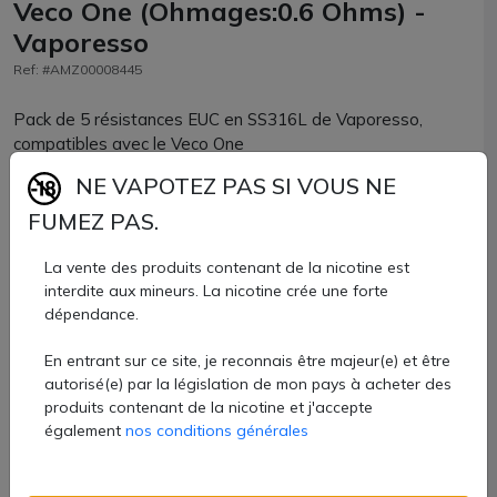
Veco One (Ohmages:0.6 Ohms) -
Vaporesso
Ref: #AMZ00008445
Pack de 5 résistances EUC en SS316L de Vaporesso,
compatibles avec le Veco One
NE VAPOTEZ PAS SI VOUS NE
Disponibles en 0.3 ohm ; 0.5 ohm et 1.4 ohm
FUMEZ PAS.
8,99 €
La vente des produits contenant de la nicotine est
Quantité
interdite aux mineurs. La nicotine crée une forte
dépendance.
AJOUTER À MON PANIER
En entrant sur ce site, je reconnais être majeur(e) et être
autorisé(e) par la législation de mon pays à acheter des
Paiement 100% sécurisé
produits contenant de la nicotine et j'accepte
également
nos conditions générales
Livraison rapide