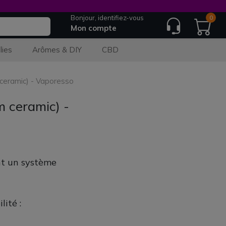
Bonjour, identifiez-vous
0
Mon compte
lies
Arômes & DIY
CBD
ceramic) - Vaporesso
 ceramic) -
nt un système
lité :