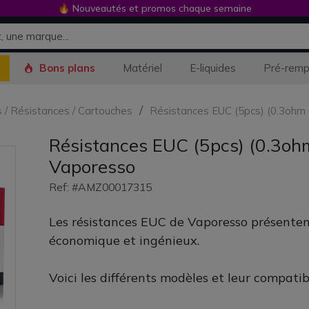
🔥 Nouveautés et promos chaque semaine
Bons plans
Matériel
E-liquides
Pré-remp
s / Résistances / Cartouches
Résistances EUC (5pcs) (0.3ohm 
Résistances EUC (5pcs) (0.3ohm
Vaporesso
Ref: #AMZ00017315
Les résistances EUC de Vaporesso présente
économique et ingénieux.
Voici les différents modèles et leur compatibi