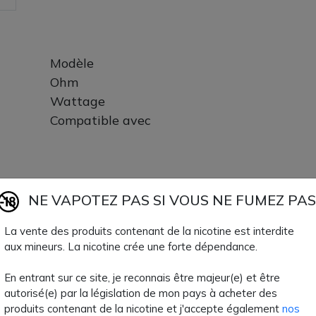
Modèle
Ohm
Wattage
Compatible avec
NE VAPOTEZ PAS SI VOUS NE FUMEZ PAS
EUC Ceramic
La vente des produits contenant de la nicotine est interdite
0.3ohm
aux mineurs. La nicotine crée une forte dépendance.
35-40W
Veco 2ml, Veco Plus 4ml et Veco Solo
En entrant sur ce site, je reconnais être majeur(e) et être
autorisé(e) par la législation de mon pays à acheter des
produits contenant de la nicotine et j'accepte également
nos