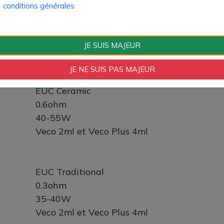
conditions générales
EUC Ceramic
0.5ohm
20-35W
JE SUIS MAJEUR
Veco 2ml et Veco Plus 4ml
JE NE SUIS PAS MAJEUR
EUC Ceramic
0.6ohm
40-55W
Veco 2ml et Veco Plus 4ml
EUC Traditional
0.3ohm
35-40W
Veco 2ml et Veco Plus 4ml