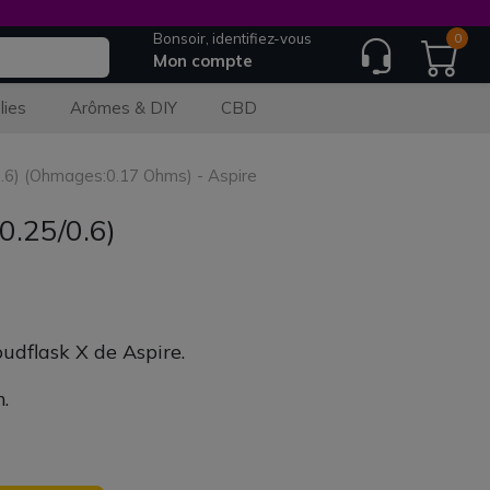
Bonsoir, identifiez-vous
0
Mon compte
lies
Arômes & DIY
CBD
0.6) (Ohmages:0.17 Ohms) - Aspire
0.25/0.6)
udflask X de Aspire.
.