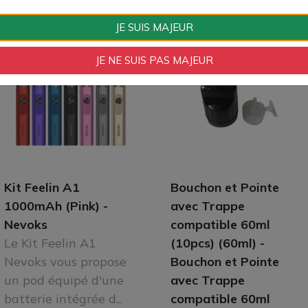
JE SUIS MAJEUR
JE NE SUIS PAS MAJEUR
Kit Feelin A1
Bouchon et Pointe
1000mAh (Pink) -
avec Trappe
Nevoks
compatible 60ml
Le Kit Feelin A1
(10pcs) (60ml) -
Nevoks vous propose
Bouchon et Pointe
un pod équipé d'une
avec Trappe
batterie intégrée d...
compatible 60ml