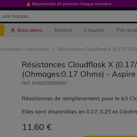
🔥 Nouveautés et promos chaque semaine
Bons plans
Matériel
E-liquides
Pré-remp
Résistances / Cartouches
Résistances Cloudflask X (0.17/0.25/
Résistances Cloudflask X (0.17/
(Ohmages:0.17 Ohms) - Aspire
Ref: #AMZ00006997
Résistances de remplacement pour le kit Clo
Elles sont disponibles en 0.17, 0.25 et 0.6ohm
11,60 €