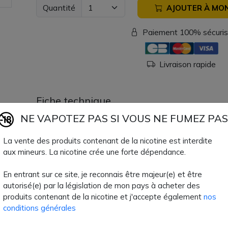
Quantité
AJOUTER À MON
Paiement 100% sécuri
Livraison rapide
Fiche technique
NE VAPOTEZ PAS SI VOUS NE FUMEZ PAS
Type de résistance
Résistance
La vente des produits contenant de la nicotine est interdite
Ohmage Résistance
0.6 Ohm, 0.17 Ohm, 0
aux mineurs. La nicotine crée une forte dépendance.
En entrant sur ce site, je reconnais être majeur(e) et être
autorisé(e) par la législation de mon pays à acheter des
produits contenant de la nicotine et j'accepte également
nos
conditions générales