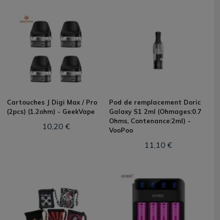
Cartouches J Digi Max / Pro
Pod de remplacement Doric
(2pcs) (1.2ohm) - GeekVape
Galaxy S1 2ml (Ohmages:0.7
Ohms, Contenance:2ml) -
10,20 €
VooPoo
11,10 €