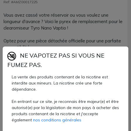
Ref: #AMZ00017225
Vous avez cassé votre réservoir ou vous voulez une
longueur d'avance ? Voici le pyrex de remplacement pour le
clearomiseur Tyro Nano Vaptio !
Optez pour une pièce détachée officielle pour une parfaite
compatibilité.
NE VAPOTEZ PAS SI VOUS NE
Le pyrex Tyro Nano a une belle capacité de 2ml.
FUMEZ PAS.
Pyrex Tyro Nano Vaptio vendu à l'unité chez AZVape.
La vente des produits contenant de la nicotine est
interdite aux mineurs. La nicotine crée une forte
dépendance.
Capacité: 2ml
Dimensions: 18x19mm
En entrant sur ce site, je reconnais être majeur(e) et être
autorisé(e) par la législation de mon pays à acheter des
5 €
produits contenant de la nicotine et j'accepte
également
nos conditions générales
Quantité