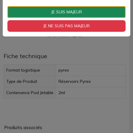
AJOUTER À MON PANIER
JE SUIS MAJEUR
Paiement 100% sécurisé
JE NE SUIS PAS MAJEUR
Livraison rapide
Fiche technique
Format logistique
pyrex
Type de Produit
Réservoirs Pyrex
Contenance Pod Jetable
2ml
Produits associés