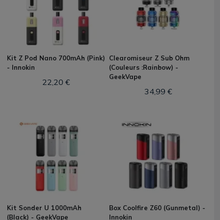
Kit Z Pod Nano 700mAh (Pink)
Clearomiseur Z Sub Ohm
- Innokin
(Couleurs :Rainbow) -
GeekVape
22,20 €
34,99 €
Kit Sonder U 1000mAh
Box Coolfire Z60 (Gunmetal) -
(Black) - GeekVape
Innokin