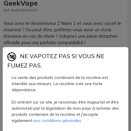
GeekVape
Ref: #AMZ00017070
Vous avez le clearomiseur Z Nano 1 et vous avez cassé le
réservoir ? Ou peut-être, préférez-vous avoir un stock
d'avance en cas de chute ? Adoptez une pièce détachée
officielle pour une parfaite compatibilité !
NE VAPOTEZ PAS SI VOUS NE
Le pyrex Z Nano Geekvape est proposé avec 1
contenance :
FUMEZ PAS.
La vente des produits contenant de la nicotine est
Pyrex droit : 2ml
interdite aux mineurs. La nicotine crée une forte
dépendance.
Attention, ce pyrex est compatible uniquement avec le
En entrant sur ce site, je reconnais être majeur(e) et être
clearomiseur Z Nano, premier du nom.
autorisé(e) par la législation de mon pays à acheter des
produits contenant de la nicotine et j'accepte
Pyrex Z Nano Geekvape disponible à l'unité chez AZVape.
également
nos conditions générales
5 €