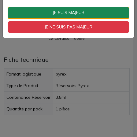
AJOUTER À MON PANIER
JE SUIS MAJEUR
Paiement 100% sécurisé
JE NE SUIS PAS MAJEUR
Livraison rapide
Fiche technique
Format logistique
pyrex
Type de Produit
Réservoirs Pyrex
Contenance Réservoir
3.5ml
Quantité par pack
1 pièce