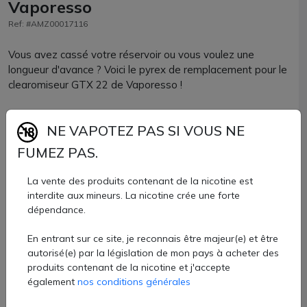
Vaporesso
Ref: #AMZ00017116
Vous avez cassé votre réservoir ou vous voulez une
longueur d'avance ? Voici le pyrex de remplacement pour le
clearomiseur GTX 22 de Vaporesso !
Optez pour une pièce détachée officielle pour une parfaite
NE VAPOTEZ PAS SI VOUS NE
compatibilité.
FUMEZ PAS.
Le GTX 22 est le cleromiseur qui est associé au kit GEN
Nano.
La vente des produits contenant de la nicotine est
interdite aux mineurs. La nicotine crée une forte
Sa contenance est de 3.5ml
dépendance.
Pyrex GTX 22 Vaporesso vendu à l'unité chez AZVape.
En entrant sur ce site, je reconnais être majeur(e) et être
autorisé(e) par la législation de mon pays à acheter des
5 €
produits contenant de la nicotine et j'accepte
également
nos conditions générales
Quantité