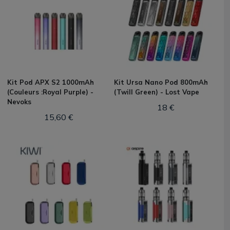
Kit Pod APX S2 1000mAh
Kit Ursa Nano Pod 800mAh
(Couleurs :Royal Purple) -
(Twill Green) - Lost Vape
Nevoks
18 €
15,60 €