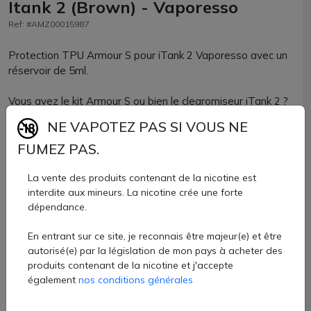
Itank 2 (Brown) - Vaporesso
Ref: #AMZ00015987
Protection TPU Armour S pour iTank 2 Vaporesso avec un
réservoir de 5ml.
Vous avez le kit Armour S ou bien le clearomiseur iTank 2 ?
Utilisez un produit officiel Vaporesso pour une parfaite
NE VAPOTEZ PAS SI VOUS NE
compatibilité !
FUMEZ PAS.
Ce vape band pour clearomiseur iTank 2 sera parfaitement
adapté si vous utilisez le pyrex de 5ml. Protégez votre
La vente des produits contenant de la nicotine est
interdite aux mineurs. La nicotine crée une forte
clearomiseur DTL favori tout en personnalisant votre e-
dépendance.
cigarette.
En entrant sur ce site, je reconnais être majeur(e) et être
Cette protection de verre iTank 2 est disponible chez
autorisé(e) par la législation de mon pays à acheter des
AZVape à l'unité dans de nombreux coloris.
produits contenant de la nicotine et j'accepte
2,60 €
également
nos conditions générales
Quantité