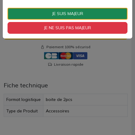
9,10 €
JE SUIS MAJEUR
Quantité
JE NE SUIS PAS MAJEUR
AJOUTER À MON PANIER
Paiement 100% sécurisé
Livraison rapide
Fiche technique
Format logistique
boite de 2pcs
Type de Produit
Accessoires