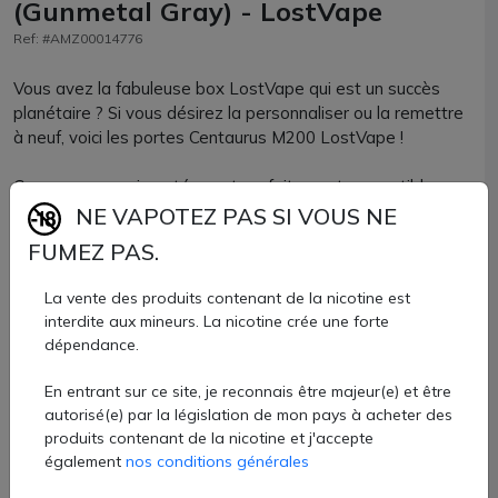
(Gunmetal Gray) - LostVape
Ref: #AMZ00014776
Vous avez la fabuleuse box LostVape qui est un succès
planétaire ? Si vous désirez la personnaliser ou la remettre
à neuf, voici les portes Centaurus M200 LostVape !
Ces panneaux aimantés sont parfaitement compatibles
avec tous les coloris de la box M200, que vous ayez les
NE VAPOTEZ PAS SI VOUS NE
couleurs classiques ou plus originales ou bien encore les
FUMEZ PAS.
mods en édition limitée.
La vente des produits contenant de la nicotine est
Le custom de la box Centaurus M200 est à portée de main
interdite aux mineurs. La nicotine crée une forte
!
dépendance.
En entrant sur ce site, je reconnais être majeur(e) et être
autorisé(e) par la législation de mon pays à acheter des
Les plaques aimantées Centaurus M200 sont disponibles à
produits contenant de la nicotine et j'accepte
l'achat chez AZVape avec 7 coloris différents. Les portes
également
nos conditions générales
M200 sont vendues par lots de 2 unités.