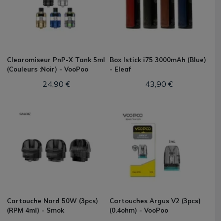
Clearomiseur PnP-X Tank 5ml
Box Istick i75 3000mAh (Blue)
(Couleurs :Noir) - VooPoo
- Eleaf
24,90 €
43,90 €
Cartouche Nord 50W (3pcs)
Cartouches Argus V2 (3pcs)
(RPM 4ml) - Smok
(0.4ohm) - VooPoo