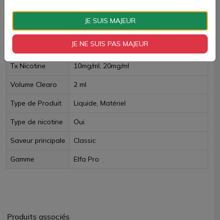
Livraison rapide
JE SUIS MAJEUR
Fiche technique
JE NE SUIS PAS MAJEUR
Tx Nicotine
10mg/ml, 20mg/ml
Volume Clearo
2 ml
Type de Produit
Liquide, Matériel
Type de nicotine
Oui
Saveur principale
Classic
Gamme
Elfa Pro
Produits associés