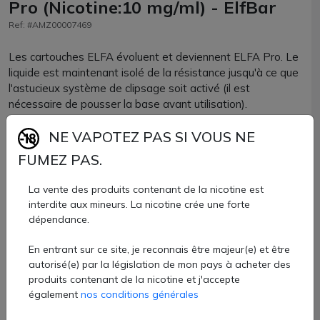
Pro (Nicotine:10 mg/ml) - ElfBar
Ref: #AMZ00007469
Les cartouches ELFA évoluent et deviennent ELFA Pro. Le
liquide est maintenant isolé de la résistance jusqu'à ce que
l'astucieux système de clipsage soit activé (il est
nécessaire de pousser la base avant utilisation).
Elfa Pro Pod, des pods pré-remplis de 2 ml de saveur USA
NE VAPOTEZ PAS SI VOUS NE
MIX, en 10mg/20mg, conçus pour les batteries Elfa
FUMEZ PAS.
500mAh de la marque Elfbar.
La vente des produits contenant de la nicotine est
8,20 €
interdite aux mineurs. La nicotine crée une forte
dépendance.
Quantité
En entrant sur ce site, je reconnais être majeur(e) et être
AJOUTER À MON PANIER
autorisé(e) par la législation de mon pays à acheter des
produits contenant de la nicotine et j'accepte
Paiement 100% sécurisé
également
nos conditions générales