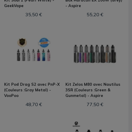
Kit Soul 2 (Pearl White) -
Box Huracan EX 100W (Grey)
GeekVape
- Aspire
35,50 €
55,20 €
Kit Pod Drag S2 avec PnP-X
Kit Zelos M80 avec Nautilus
(Couleurs :Gray Metal) -
3SR (Couleurs :Green &
VooPoo
Gunmetal) - Aspire
48,70 €
77,50 €