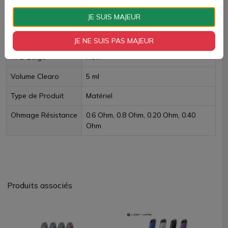
JE SUIS MAJEUR
Fiche technique
JE NE SUIS PAS MAJEUR
TPD Belge
Non
Volume Clearo
5 ml
Type de Produit
Matériel
Ohmage Résistance
0.6 Ohm, 0.8 Ohm, 0.20 Ohm, 0.40
Ohm
Produits associés