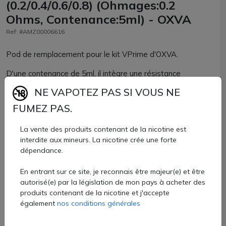
(0.2/0.4/0.6/0.8) (Ohmages:0.2
Ohms, Contenance:5ml) - OXVA
Ref: #AMZ00006616
Pod de remplacement pour le kit VPrime d'OXVA.
D'une contenance de 5ml, il intègre une résistance
proposée en 0.2; 0.4; 0.6 ou 0.8ohm.
NE VAPOTEZ PAS SI VOUS NE
Vendu par pack de 2 unités
FUMEZ PAS.
9,30 €
La vente des produits contenant de la nicotine est
interdite aux mineurs. La nicotine crée une forte
Quantité
dépendance.
En entrant sur ce site, je reconnais être majeur(e) et être
AJOUTER À MON PANIER
autorisé(e) par la législation de mon pays à acheter des
produits contenant de la nicotine et j'accepte
Paiement 100% sécurisé
également
nos conditions générales
Livraison rapide