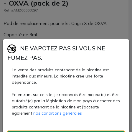
- OXVA (pack de 2)
Ref: #AMZ00008297
Pod de remplacement pour le kit Origin X de OXVA.
Capacité de 3ml
6,70 €
NE VAPOTEZ PAS SI VOUS NE
FUMEZ PAS.
Quantité
La vente des produits contenant de la nicotine est
AJOUTER À MON PANIER
interdite aux mineurs. La nicotine crée une forte
dépendance.
Paiement 100% sécurisé
En entrant sur ce site, je reconnais être majeur(e) et être
autorisé(e) par la législation de mon pays à acheter des
Livraison rapide
produits contenant de la nicotine et j'accepte
également
nos conditions générales
Fiche technique