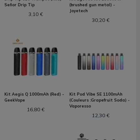
Señor Drip Tip
(brushed gun metal) -
Joyetech
3,10 €
30,20 €
Kit Aegis Q 1000mAh (Red) -
Kit Pod Vibe SE 1100mAh
GeekVape
(Couleurs :Grapefruit Soda) -
Vaporesso
16,80 €
12,30 €