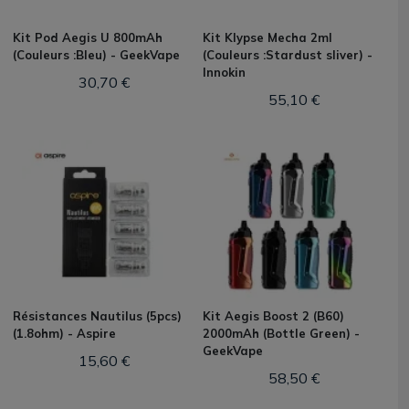
Kit Pod Aegis U 800mAh
Kit Klypse Mecha 2ml
(Couleurs :Bleu) - GeekVape
(Couleurs :Stardust sliver) -
Innokin
30,70 €
55,10 €
Résistances Nautilus (5pcs)
Kit Aegis Boost 2 (B60)
(1.8ohm) - Aspire
2000mAh (Bottle Green) -
GeekVape
15,60 €
58,50 €