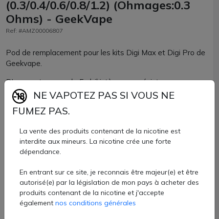
(0.3/0.4/0.6/0.8/1.2) (Ohmages:0.3
Ohms) - GeekVape
Ref: #AMZ00006807
Pod de remplacement pour les kits Digi Max et Digi Pro de
Geekvape.
D'une contenance de 5ml, il intègre une résistance
proposée en 0.3 ; 0.4 ; 0.6 ; 0.8 ou 1.2ohm.
NE VAPOTEZ PAS SI VOUS NE
FUMEZ PAS.
Vendu par pack de 2 unités
10,20 €
La vente des produits contenant de la nicotine est
interdite aux mineurs. La nicotine crée une forte
dépendance.
Quantité
En entrant sur ce site, je reconnais être majeur(e) et être
AJOUTER À MON PANIER
autorisé(e) par la législation de mon pays à acheter des
produits contenant de la nicotine et j'accepte
Paiement 100% sécurisé
également
nos conditions générales