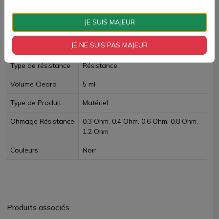
Livraison rapide
JE SUIS MAJEUR
Fiche technique
JE NE SUIS PAS MAJEUR
Type de résistance
Résistance
Volume Clearo
5 ml
Type de Produit
Matériel
Ohmage Résistance
0.3 Ohm, 0.4 Ohm, 0.6 Ohm, 0.8 Ohm,
1.2 Ohm
Couleurs
Noir
Produits associés