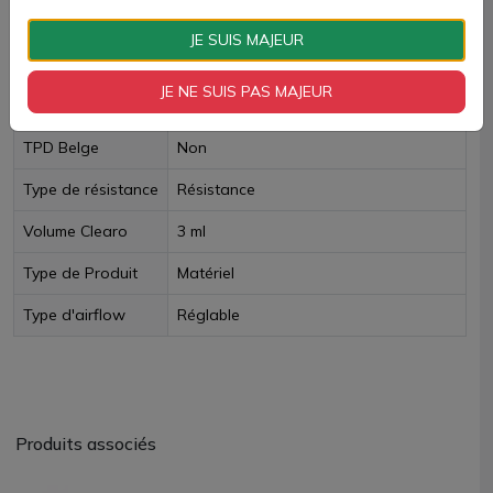
Livraison rapide
JE SUIS MAJEUR
Fiche technique
JE NE SUIS PAS MAJEUR
TPD Belge
Non
Type de résistance
Résistance
Volume Clearo
3 ml
Type de Produit
Matériel
Type d'airflow
Réglable
Produits associés