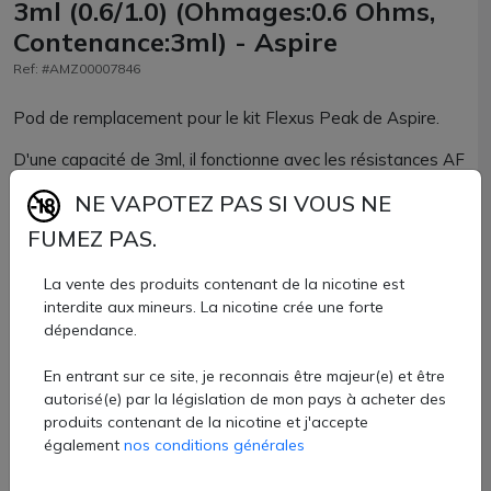
3ml (0.6/1.0) (Ohmages:0.6 Ohms,
Contenance:3ml) - Aspire
Ref: #AMZ00007846
Pod de remplacement pour le kit Flexus Peak de Aspire.
D'une capacité de 3ml, il fonctionne avec les résistances AF
Flexus.
NE VAPOTEZ PAS SI VOUS NE
Vendu avec résistance pré-installée, proposée en 0.6 ou
FUMEZ PAS.
1.0ohms
La vente des produits contenant de la nicotine est
7,20 €
interdite aux mineurs. La nicotine crée une forte
dépendance.
Quantité
En entrant sur ce site, je reconnais être majeur(e) et être
AJOUTER À MON PANIER
autorisé(e) par la législation de mon pays à acheter des
produits contenant de la nicotine et j'accepte
également
nos conditions générales
Paiement 100% sécurisé