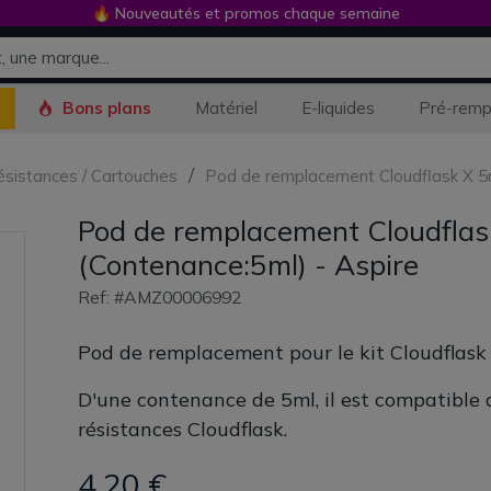
🔥 Nouveautés et promos chaque semaine
Bons plans
Matériel
E-liquides
Pré-remp
Résistances / Cartouches
Pod de remplacement Cloudflask X 5m
Pod de remplacement Cloudflas
(Contenance:5ml) - Aspire
Ref: #AMZ00006992
Pod de remplacement pour le kit Cloudflask 
D'une contenance de 5ml, il est compatible 
résistances Cloudflask.
4,20 €