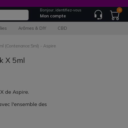
Bonjour, identifiez-vous
0
Mon compte
lies
Arômes & DIY
CBD
l (Contenance:5ml) - Aspire
k X 5ml
X de Aspire.
avec l'ensemble des