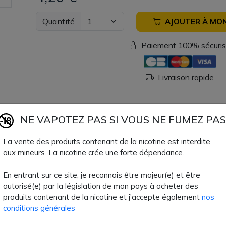
Quantité
AJOUTER À MON
Paiement 100% sécuri
Livraison rapide
Fiche technique
NE VAPOTEZ PAS SI VOUS NE FUMEZ PAS
La vente des produits contenant de la nicotine est interdite
TPD Belge
Non
aux mineurs. La nicotine crée une forte dépendance.
Type de Remplissage
Par le bas
En entrant sur ce site, je reconnais être majeur(e) et être
autorisé(e) par la législation de mon pays à acheter des
Volume Clearo
5 ml
produits contenant de la nicotine et j'accepte également
nos
conditions générales
Type de Produit
Matériel