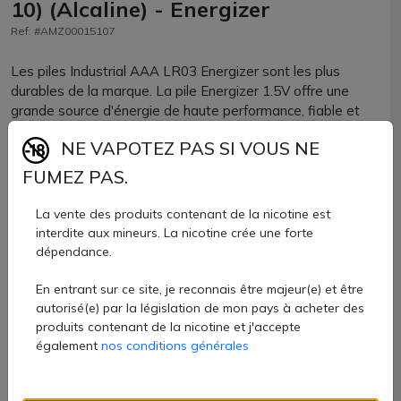
10) (Alcaline) - Energizer
Ref: #AMZ00015107
Les piles Industrial AAA LR03 Energizer sont les plus
durables de la marque. La pile Energizer 1.5V offre une
grande source d'énergie de haute performance, fiable et
pour une longue durée.
NE VAPOTEZ PAS SI VOUS NE
Elle conserve son énergie pendant 10 ans lorsqu'elle est
FUMEZ PAS.
entreposée.
La vente des produits contenant de la nicotine est
Lot de 10 piles alcaline AAA LR03 Energizer.
interdite aux mineurs. La nicotine crée une forte
dépendance.
5 €
En entrant sur ce site, je reconnais être majeur(e) et être
Quantité
autorisé(e) par la législation de mon pays à acheter des
produits contenant de la nicotine et j'accepte
AJOUTER À MON PANIER
également
nos conditions générales
Paiement 100% sécurisé