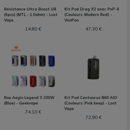
Résistance Ultra Boost UB
Kit Pod Drag X2 avec PnP-X
(5pcs) (MTL - 1.0ohm) - Lost
(Couleurs :Modern Red) -
Vape
VooPoo
14,80 €
47,30 €
Box Aegis Legend 3 200W
Kit Pod Centaurus B60 AIO
(Blue) - Geekvape
(Couleurs :Pink keep) - Lost
Vape
74,10 €
72,90 €