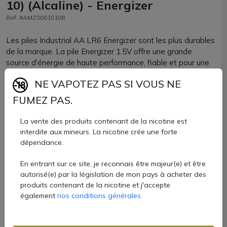
10) (Alcaline) - Energizer
Ref: #AMZ00015108
Les piles Industrial AA LR6 Energizer sont les plus durables
de la marque. La pile Energizer 1.5V offre une grande
source d'énergie de haute performance, fiable et pour une
longue durée.
NE VAPOTEZ PAS SI VOUS NE
Elle conserve son énergie pendant 10 ans lorsqu'elle est
FUMEZ PAS.
entreposée.
La vente des produits contenant de la nicotine est
Lot de 10 piles alcaline AA LR6 Energizer.
interdite aux mineurs. La nicotine crée une forte
dépendance.
5,60 €
En entrant sur ce site, je reconnais être majeur(e) et être
Quantité
autorisé(e) par la législation de mon pays à acheter des
produits contenant de la nicotine et j'accepte
AJOUTER À MON PANIER
également
nos conditions générales
Paiement 100% sécurisé