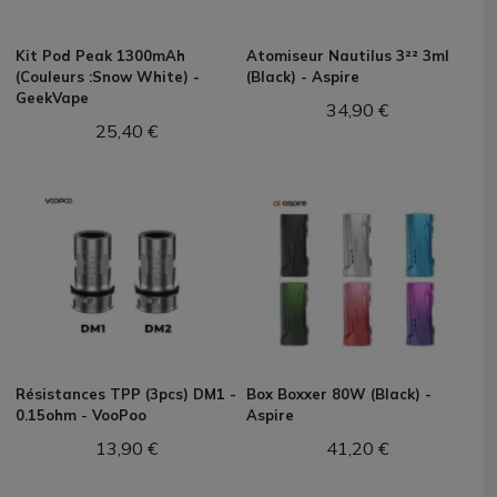
Kit Pod Peak 1300mAh
Atomiseur Nautilus 3²² 3ml
(Couleurs :Snow White) -
(Black) - Aspire
GeekVape
34,90 €
25,40 €
Résistances TPP (3pcs) DM1 -
Box Boxxer 80W (Black) -
0.15ohm - VooPoo
Aspire
13,90 €
41,20 €