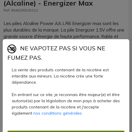
(Alcaline) - Energizer Max
Ref: #AMZ00015111
Les piles Alcaline Power AA LR6 Energizer max sont les
plus durables de la marque. La pile Energizer 1.5V offre une
grande source d'énergie de haute performance, fiable et
pour une longue durée.
NE VAPOTEZ PAS SI VOUS NE
Cette pile alcaline ne contient pas de mercure et est
FUMEZ PAS.
conçue pour ne pas couler. Elle conserve son énergie
pendant 10 ans lorsqu'elle est entreposée.
La vente des produits contenant de la nicotine est
interdite aux mineurs. La nicotine crée une forte
Lot de 6 piles alcaline AA LR6 Energizer.
dépendance.
5,10 €
En entrant sur ce site, je reconnais être majeur(e) et être
autorisé(e) par la législation de mon pays à acheter des
Quantité
produits contenant de la nicotine et j'accepte
également
nos conditions générales
AJOUTER À MON PANIER