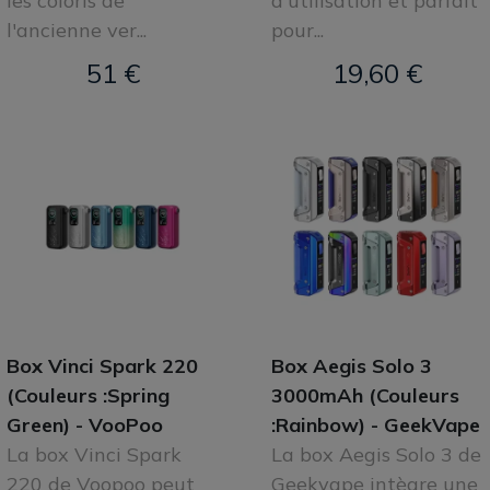
les coloris de
d'utilisation et parfait
l'ancienne ver...
pour...
51 €
19,60 €
Box Vinci Spark 220
Box Aegis Solo 3
(Couleurs :Spring
3000mAh (Couleurs
Green) - VooPoo
:Rainbow) - GeekVape
La box Vinci Spark
La box Aegis Solo 3 de
220 de Voopoo peut
Geekvape intègre une