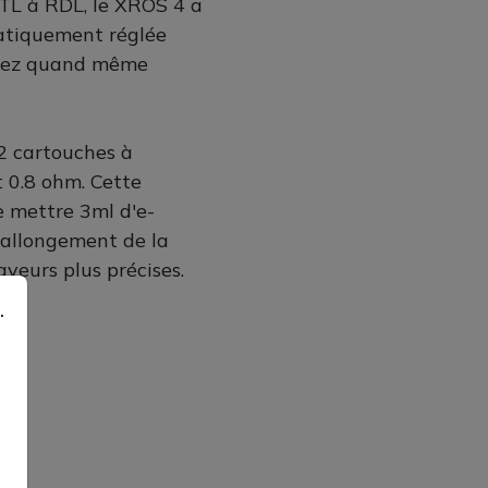
TL à RDL, le XROS 4 a
matiquement réglée
urrez quand même
2 cartouches à
t 0.8 ohm. Cette
 mettre 3ml d'e-
 allongement de la
aveurs plus précises.
.