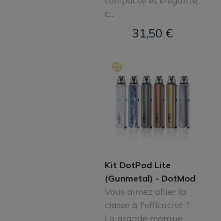
compacte et élégante,
c...
31,50 €
Kit DotPod Lite
(Gunmetal) - DotMod
Vous aimez allier la
classe à l'efficacité ?
La grande marque