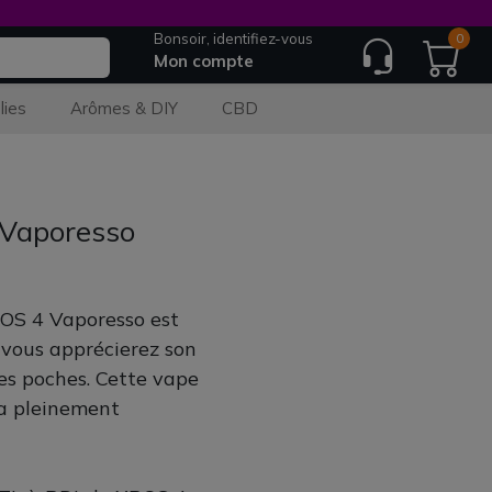
Bonsoir, identifiez-vous
0
Mon compte
lies
Arômes & DIY
CBD
 Vaporesso
ROS 4 Vaporesso est
 vous apprécierez son
les poches. Cette vape
ra pleinement