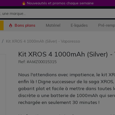
🔥 Nouveautés et promos chaque semaine
Bons plans
Matériel
E-liquides
Pré-remp
Kit XROS 4 1000mAh (Silver) - Vaporesso
Kit XROS 4 1000mAh (Silver) -
Ref: #AMZ00015315
Nous l'attendions avec impatience, le kit X
enfin là ! Digne successeur de la saga XROS,
gabarit plat et facile à mettre dans toutes 
discrète a une batterie de 1000mAh qui se
rechargée en seulement 30 minutes !