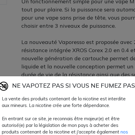
Un fonctionnement simple pour une vape M
tout pour plaire. Si la puissance sera auto
pour une vape sans prise de tête, vous po
choisir entre 3 niveaux de puissance.
La nouveauté Vaporesso est proposée avec 
résistance intégrée XROS Corex 2.0 en 0.4 e
nouvelle génération de cartouche permet de
liquide et la nouvelle conception permet un
durée de vie de la résistance ainsi que des s
NE VAPOTEZ PAS SI VOUS NE FUMEZ PAS
Contenu du kit XROS 4 Vaporesso :
La vente des produits contenant de la nicotine est interdite
aux mineurs. La nicotine crée une forte dépendance.
1 batterie XROS 4
En entrant sur ce site, je reconnais être majeur(e) et être
1 cartouche XROS Corex 2.0 en 0.4 ohm
autorisé(e) par la législation de mon pays à acheter des
1 cartouche XROS Corex 2.0 en 0.8 ohm
produits contenant de la nicotine et j'accepte également
nos