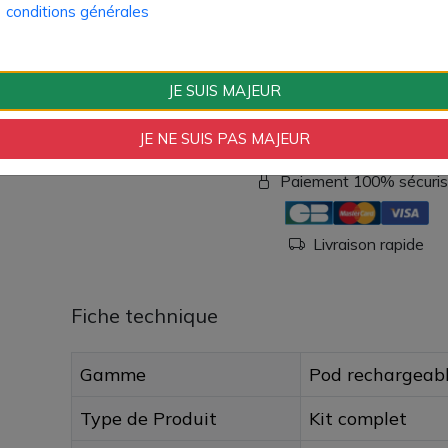
conditions générales
1 câble de rechargement USB-C
1 manuel d'utilisation
37,30 €
JE SUIS MAJEUR
Quantité
AJOUTER À MON
JE NE SUIS PAS MAJEUR
Paiement 100% sécuri
Livraison rapide
Fiche technique
Gamme
Pod rechargeab
Type de Produit
Kit complet