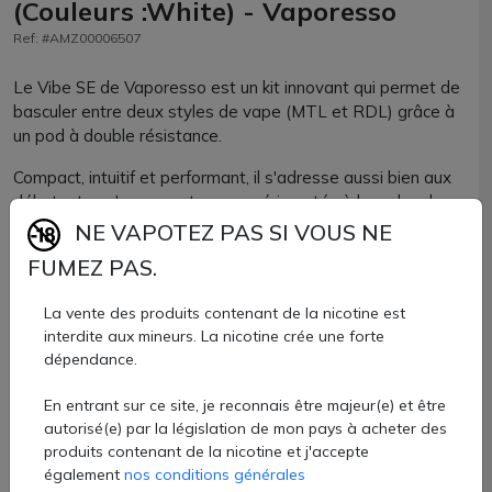
(Couleurs :White) - Vaporesso
Ref: #AMZ00006507
Le Vibe SE de Vaporesso est un kit innovant qui permet de
basculer entre deux styles de vape (MTL et RDL) grâce à
un pod à double résistance.
Compact, intuitif et performant, il s'adresse aussi bien aux
débutants qu'aux vapoteurs expérimentés à la recherche
d'une solution nomade et polyvalente.
NE VAPOTEZ PAS SI VOUS NE
FUMEZ PAS.
12,30 €
La vente des produits contenant de la nicotine est
Quantité
interdite aux mineurs. La nicotine crée une forte
dépendance.
AJOUTER À MON PANIER
En entrant sur ce site, je reconnais être majeur(e) et être
Paiement 100% sécurisé
autorisé(e) par la législation de mon pays à acheter des
produits contenant de la nicotine et j'accepte
également
nos conditions générales
Livraison rapide