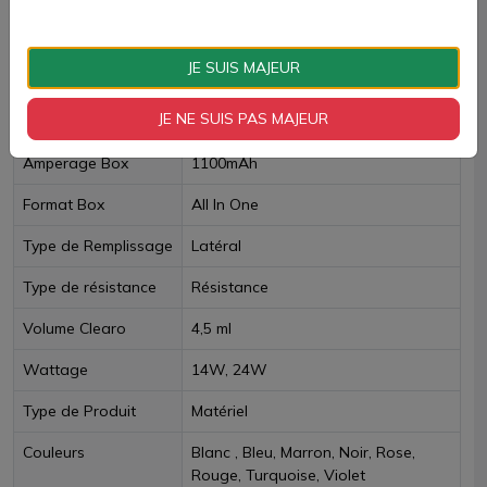
Fiche technique
JE SUIS MAJEUR
JE NE SUIS PAS MAJEUR
Accu intégré
Oui
Amperage Box
1100mAh
Format Box
All In One
Type de Remplissage
Latéral
Type de résistance
Résistance
Volume Clearo
4,5 ml
Wattage
14W, 24W
Type de Produit
Matériel
Couleurs
Blanc , Bleu, Marron, Noir, Rose,
Rouge, Turquoise, Violet