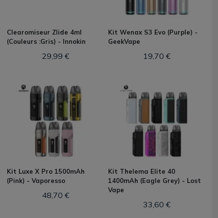
Clearomiseur Zlide 4ml
Kit Wenax S3 Evo (Purple) -
(Couleurs :Gris) - Innokin
GeekVape
29,99 €
19,70 €
Kit Luxe X Pro 1500mAh
Kit Thelema Elite 40
(Pink) - Vaporesso
1400mAh (Eagle Grey) - Lost
Vape
48,70 €
33,60 €