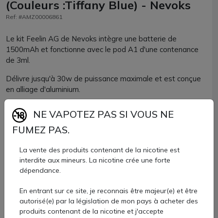
(Couleurs :Tiffany Blue) - Nevoks
Ref: #AMZ00006861
Le kit Feelin AG de Nevoks intègre une batterie de
1500mAh et fonctionne avec le pod A1 d'une contenance
de 3ml.
Délivre jusqu'à 30w de puissance maximale et est conçue
en alliage d'aluminium.
Son pod A1 dispose d'une résistance pré-installée
NE VAPOTEZ PAS SI VOUS NE
proposée en 0.6 ou 1.2ohm et son réservoir se remplit
FUMEZ PAS.
latéralement.
24,50 €
La vente des produits contenant de la nicotine est
interdite aux mineurs. La nicotine crée une forte
dépendance.
Quantité
En entrant sur ce site, je reconnais être majeur(e) et être
AJOUTER À MON PANIER
autorisé(e) par la législation de mon pays à acheter des
produits contenant de la nicotine et j'accepte
Paiement 100% sécurisé