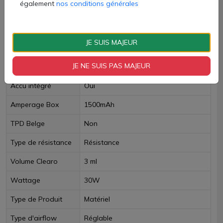
également
nos conditions générales
Livraison rapide
JE SUIS MAJEUR
Fiche technique
JE NE SUIS PAS MAJEUR
Accu intégré
Oui
Amperage Box
1500mAh
TPD Belge
Non
Type de résistance
Résistance
Volume Clearo
3 ml
Wattage
30W
Type de Produit
Matériel
Type d'airflow
Réglable