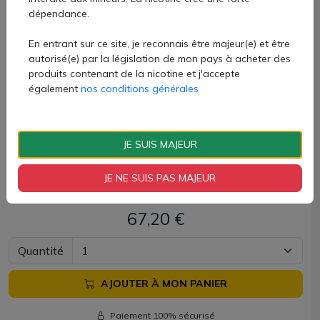
Le pod Nautilus Prime X Aspire est disponible à la vente
dépendance.
chez AZVape avec 3 coloris soignés.
En entrant sur ce site, je reconnais être majeur(e) et être
Ce kit Prime X contient :
autorisé(e) par la législation de mon pays à acheter des
produits contenant de la nicotine et j'accepte
également
nos conditions générales
1 batterie Nautilus Prime X
1 cartouche Nautilus 4.5ml
1 cartouche BP 4ml
JE SUIS MAJEUR
1 résistance Nautilus Mesh 0.7 ohm
1 résistance BP Mesh 0.3 ohm
1 câble USB-C
JE NE SUIS PAS MAJEUR
1 manuel d'utilisation
67,20 €
Quantité
AJOUTER À MON PANIER
Paiement 100% sécurisé