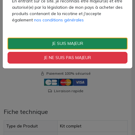
En entrant sur ce site, je reconnais être majeur(e) et être
1 cartouche Luxe Q en 0.60ohm
autorisé(e) par la législation de mon pays à acheter des
1 cartouche Luxe Q en 1.0ohm
produits contenant de la nicotine et j'accepte
1 câble USB-C
également
nos conditions générales
1 manuel d'utilisation
30,60 €
JE SUIS MAJEUR
Quantité
JE NE SUIS PAS MAJEUR
AJOUTER À MON PANIER
Paiement 100% sécurisé
Livraison rapide
Fiche technique
Type de Produit
Kit complet