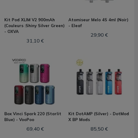
Kit Pod XLIM V2 900mAh
Atomiseur Melo 4S 4ml (Noir)
(Couleurs :Shiny Silver Green)
- Eleaf
- OXVA
29,90 €
31,10 €
Box Vinci Spark 220 (Starlit
Kit DotAMP (Silver) - DotMod
Blue) - VooPoo
X BP Mods
69,40 €
85,50 €