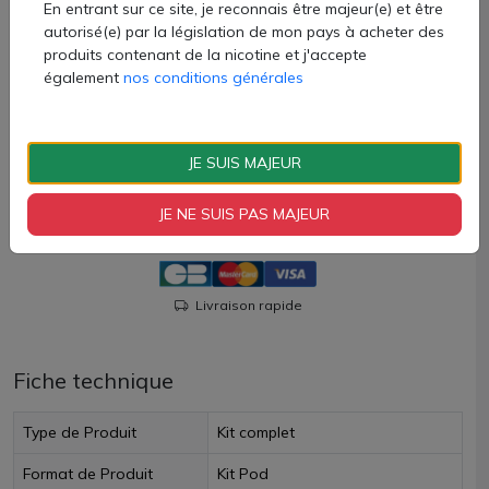
1 cartouche de 0.8ohm
En entrant sur ce site, je reconnais être majeur(e) et être
1 manuel d'utilisation
autorisé(e) par la législation de mon pays à acheter des
Attention, le câble USB-C n'est pas fourni
produits contenant de la nicotine et j'accepte
également
nos conditions générales
10,70 €
Quantité
JE SUIS MAJEUR
AJOUTER À MON PANIER
JE NE SUIS PAS MAJEUR
Paiement 100% sécurisé
Livraison rapide
Fiche technique
Type de Produit
Kit complet
Format de Produit
Kit Pod