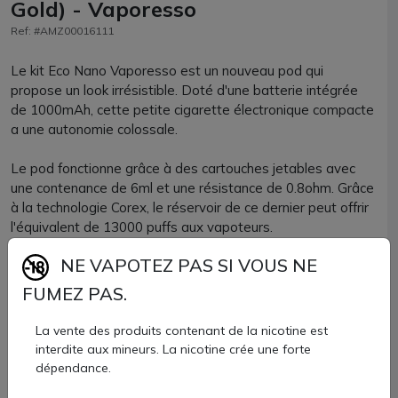
Gold) - Vaporesso
Ref: #AMZ00016111
Le kit Eco Nano Vaporesso est un nouveau pod qui
propose un look irrésistible. Doté d'une batterie intégrée
de 1000mAh, cette petite cigarette électronique compacte
a une autonomie colossale.
Le pod fonctionne grâce à des cartouches jetables avec
une contenance de 6ml et une résistance de 0.8ohm. Grâce
à la technologie Corex, le réservoir de ce dernier peut offrir
l'équivalent de 13000 puffs aux vapoteurs.
NE VAPOTEZ PAS SI VOUS NE
Le kit Eco nano propose un design innovant et tendance
avec une version full metal.
FUMEZ PAS.
Ce kit Eco Nano Vaporesso contient :
La vente des produits contenant de la nicotine est
interdite aux mineurs. La nicotine crée une forte
dépendance.
1 batterie Eco Nano