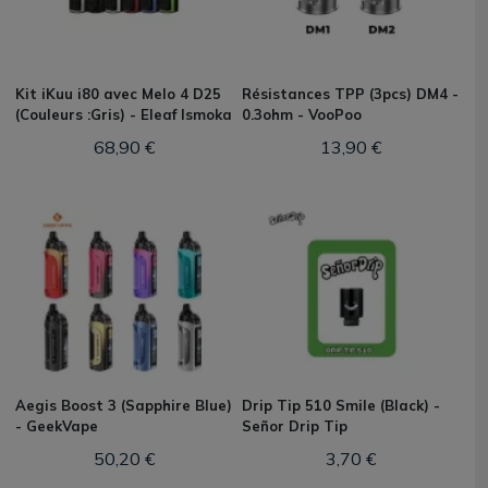
Kit iKuu i80 avec Melo 4 D25
Résistances TPP (3pcs) DM4 -
(Couleurs :Gris) - Eleaf Ismoka
0.3ohm - VooPoo
68,90 €
13,90 €
Aegis Boost 3 (Sapphire Blue)
Drip Tip 510 Smile (Black) -
- GeekVape
Señor Drip Tip
50,20 €
3,70 €