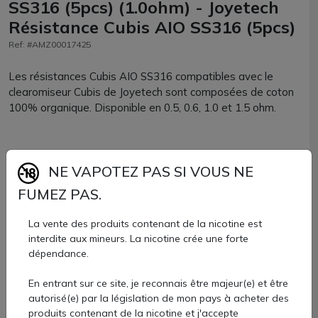
SS316 (5pcs) (1.0ohm) - Joyetech
Résistance Cubis AIO SS316 (5pcs)
Ref: #AMZ00017425
Les résistances Cubis AIO SS316 compatibles avec le
clearomiseur Cubis de Joyetech sont composées de coton
100% organique. Disponible en 0.5, 0.6, 1.0 et 1.5 ohm.
BF SS316 - 0.5Ω, à utiliser entre 15 et 30 watts. Des coils
NE VAPOTEZ PAS SI VOUS NE
conçus en coton organique et en acier inoxydable 316. Des
mèches parfaites pour modes VW, Bypass ou même
FUMEZ PAS.
Contrôle de Température (version SS316) sur n'importe
quelle box électronique.
La vente des produits contenant de la nicotine est
interdite aux mineurs. La nicotine crée une forte
BF SS316 - 0.6Ω, à régler entre 15 et 30W également.
dépendance.
Toujours conçus en coton organique et acier inoxydable
316, avec des caractéristiques similaires à la première
En entrant sur ce site, je reconnais être majeur(e) et être
(performantes modes VW, Bypass et TC SS316)
autorisé(e) par la législation de mon pays à acheter des
produits contenant de la nicotine et j'accepte