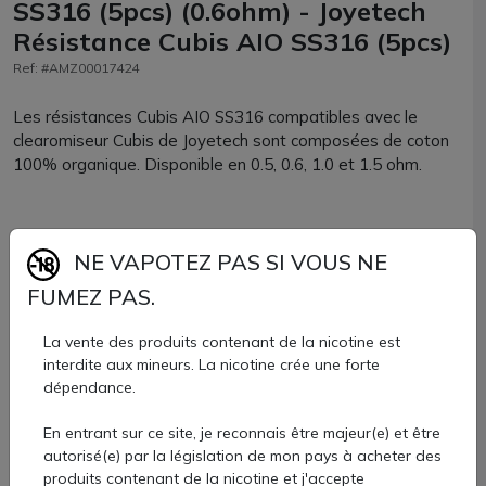
SS316 (5pcs) (0.6ohm) - Joyetech
Résistance Cubis AIO SS316 (5pcs)
Ref: #AMZ00017424
Les résistances Cubis AIO SS316 compatibles avec le
clearomiseur Cubis de Joyetech sont composées de coton
100% organique. Disponible en 0.5, 0.6, 1.0 et 1.5 ohm.
BF SS316 - 0.5Ω, à utiliser entre 15 et 30 watts. Des coils
NE VAPOTEZ PAS SI VOUS NE
conçus en coton organique et en acier inoxydable 316. Des
mèches parfaites pour modes VW, Bypass ou même
FUMEZ PAS.
Contrôle de Température (version SS316) sur n'importe
quelle box électronique.
La vente des produits contenant de la nicotine est
interdite aux mineurs. La nicotine crée une forte
BF SS316 - 0.6Ω, à régler entre 15 et 30W également.
dépendance.
Toujours conçus en coton organique et acier inoxydable
316, avec des caractéristiques similaires à la première
En entrant sur ce site, je reconnais être majeur(e) et être
(performantes modes VW, Bypass et TC SS316)
autorisé(e) par la législation de mon pays à acheter des
produits contenant de la nicotine et j'accepte