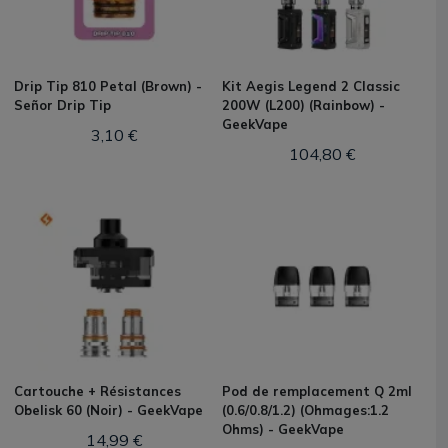
Drip Tip 810 Petal (Brown) -
Kit Aegis Legend 2 Classic
Señor Drip Tip
200W (L200) (Rainbow) -
GeekVape
3,10 €
104,80 €
Cartouche + Résistances
Pod de remplacement Q 2ml
Obelisk 60 (Noir) - GeekVape
(0.6/0.8/1.2) (Ohmages:1.2
Ohms) - GeekVape
14,99 €