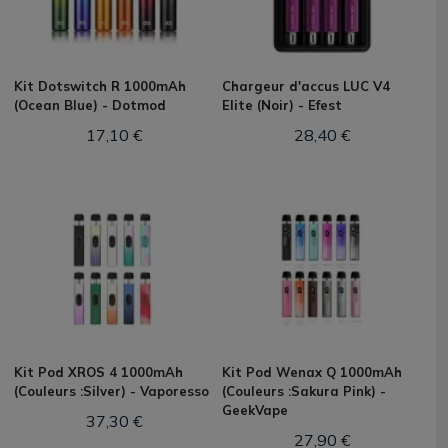
Kit Dotswitch R 1000mAh
Chargeur d'accus LUC V4
(Ocean Blue) - Dotmod
Elite (Noir) - Efest
17,10 €
28,40 €
Kit Pod XROS 4 1000mAh
Kit Pod Wenax Q 1000mAh
(Couleurs :Silver) - Vaporesso
(Couleurs :Sakura Pink) -
GeekVape
37,30 €
27,90 €