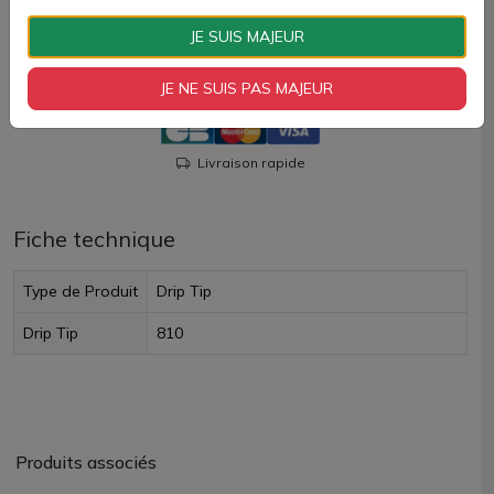
JE SUIS MAJEUR
AJOUTER À MON PANIER
JE NE SUIS PAS MAJEUR
Paiement 100% sécurisé
Livraison rapide
Fiche technique
Type de Produit
Drip Tip
Drip Tip
810
Produits associés