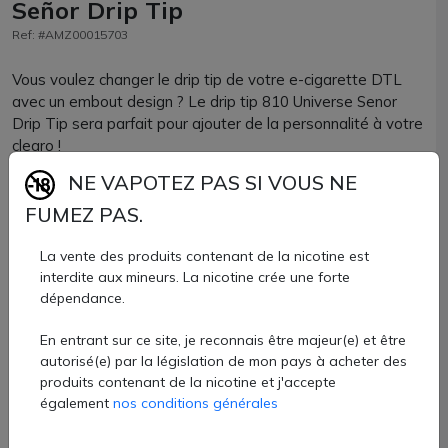
Señor Drip Tip
Ref: #AMZ00015703
Vous voulez changer le drip tip de votre e-cigarette DTL
avec un embout design ? Le drip tip 810 Universe Senor
Drip Tip sera parfait pour ajouter de la personnalité à votre
clearo !
NE VAPOTEZ PAS SI VOUS NE
Composé de résine, le volume de vapeur sera idéalement
FUMEZ PAS.
adapté à une vape DTL. Il est de format court.
Parfaitement compatible avec tous les clearomiseurs ou
La vente des produits contenant de la nicotine est
interdite aux mineurs. La nicotine crée une forte
atomiseurs reconstructibles accueillant un drip tip de
dépendance.
format 810, vous allez adorer son effet spatial !
En entrant sur ce site, je reconnais être majeur(e) et être
Drip tip 810 Senor Drip vendu à l'unité chez AZVape avec 5
autorisé(e) par la législation de mon pays à acheter des
coloris.
produits contenant de la nicotine et j'accepte
2,40 €
également
nos conditions générales
Quantité