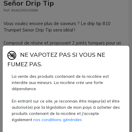
Señor Drip Tip
Ref: #AMZ00015688
Vous voulez encore plus de saveurs ? Le drip tip 810
Trumpet Senor Drip Tip sera idéal !
Composé de résine et proposant 2 joints toriques pour un
max de maintien, le volume de vapeur sera idéalement
NE VAPOTEZ PAS SI VOUS NE
adapté à une vape RDL/DTL. La forme est resserrée pour
une concentration des arômes.
FUMEZ PAS.
Parfaitement compatible avec tous les clearomiseurs ou
La vente des produits contenant de la nicotine est
atomiseurs reconstructibles accueillant un drip tip de
interdite aux mineurs. La nicotine crée une forte
format 810, vous allez adorer ses coloris !
dépendance.
En entrant sur ce site, je reconnais être majeur(e) et être
Drip tip 810 Senor Drip vendu à l'unité chez AZVape avec 6
autorisé(e) par la législation de mon pays à acheter des
coloris.
produits contenant de la nicotine et j'accepte
3,10 €
également
nos conditions générales
Quantité