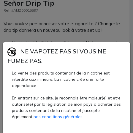
Señor Drip Tip
Ref: #AMZ00015597
Vous voulez personnaliser votre e-cigarette ? Changer le
drip tip donnera un nouveau look à votre set up !
Le drip tip Marble 510 Senor Drip sera idéal avec tous les
clearomiseurs et atomiseurs compatibles avec un embout
NE VAPOTEZ PAS SI VOUS NE
de format 510.
FUMEZ PAS.
Vous apprécierez ses coloris chatoyants et marbrés, ainsi
La vente des produits contenant de la nicotine est
que ses 2 joints toriques pour un maintien renforcé.
interdite aux mineurs. La nicotine crée une forte
dépendance.
Drip tip Senor Drip 510 vendu à l'unité chez AZVape e-
cigarette.
En entrant sur ce site, je reconnais être majeur(e) et être
autorisé(e) par la législation de mon pays à acheter des
3,40 €
produits contenant de la nicotine et j'accepte
également
nos conditions générales
Quantité