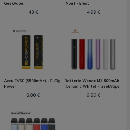
GeekVape
(Noir) - Efest
43 €
4,99 €
Accu EV6C (3500mAh) - E-Cig
Batterie Wenax M1 800mAh
Power
(Ceramic White) - GeekVape
8,80 €
9,80 €