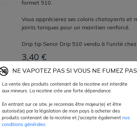
format 510.
Vous apprécierez ses coloris chatoyants et m
joints toriques pour un maintien renforcé.
Drip tip Senor Drip 510 vendu à l'unité che
3,40 €
NE VAPOTEZ PAS SI VOUS NE FUMEZ PAS
Quantité
AJOUTER À MON
La vente des produits contenant de la nicotine est interdite
Paiement 100% sécuri
aux mineurs. La nicotine crée une forte dépendance.
En entrant sur ce site, je reconnais être majeur(e) et être
Livraison rapide
autorisé(e) par la législation de mon pays à acheter des
produits contenant de la nicotine et j'accepte également
nos
conditions générales
Fiche technique