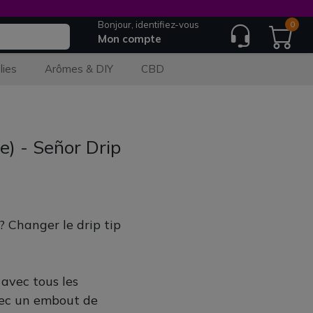
Bonjour, identifiez-vous
0
Mon compte
lies
Arômes & DIY
CBD
e) - Señor Drip
? Changer le drip tip
 avec tous les
vec un embout de