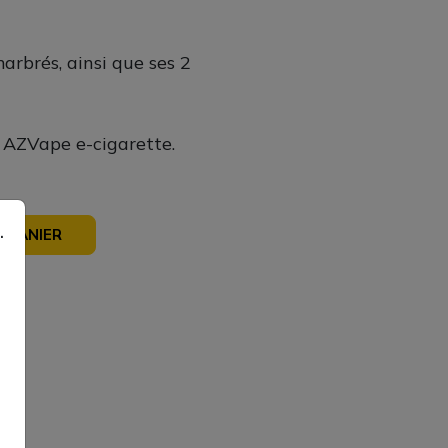
arbrés, ainsi que ses 2
z AZVape e-cigarette.
.
 PANIER
sé