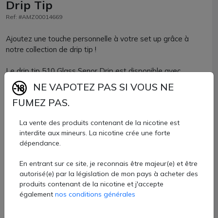
Drip Tip
Ref: #AMZ00014669
Ajoutez une touche personnelle à votre set up grâce à
notre collection de drip tip !
Le drip tip 510 Glass Senor Drip est disponible avec
plusieurs coloris pour vous permettre de personnaliser
NE VAPOTEZ PAS SI VOUS NE
votre cigarette électronique.
FUMEZ PAS.
Conçu en verre et disposant de 2 joints toriques pour un
La vente des produits contenant de la nicotine est
maintien renforcé, vous allez adorer ses coloris !
interdite aux mineurs. La nicotine crée une forte
dépendance.
Drip tip 510 Senor Drip disponible à la vente chez AZVape
à l'unité.
En entrant sur ce site, je reconnais être majeur(e) et être
3,70 €
autorisé(e) par la législation de mon pays à acheter des
produits contenant de la nicotine et j'accepte
également
nos conditions générales
Quantité