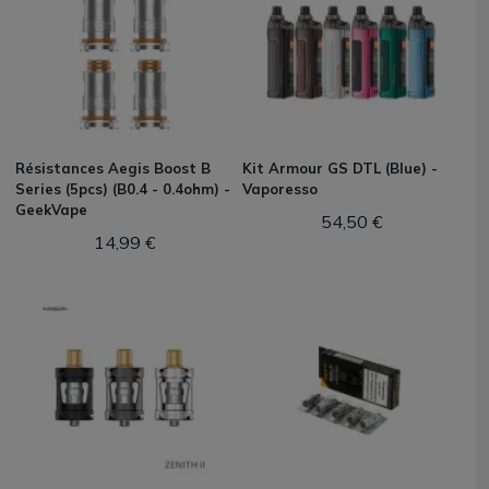
Résistances Aegis Boost B
Kit Armour GS DTL (Blue) -
Series (5pcs) (B0.4 - 0.4ohm) -
Vaporesso
GeekVape
54,50 €
14,99 €