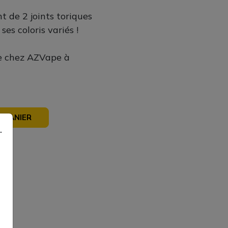
t de 2 joints toriques
es coloris variés !
te chez AZVape à
 PANIER
.
sé