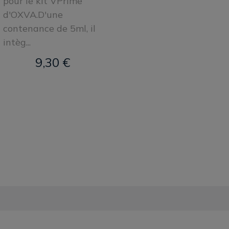
pour le kit VPrime
d'OXVA.D'une
contenance de 5ml, il
intèg...
9,30 €