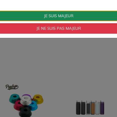
Format logistique
unitaire
JE SUIS MAJEUR
Type de Produit
Drip Tip
JE NE SUIS PAS MAJEUR
Drip Tip
510