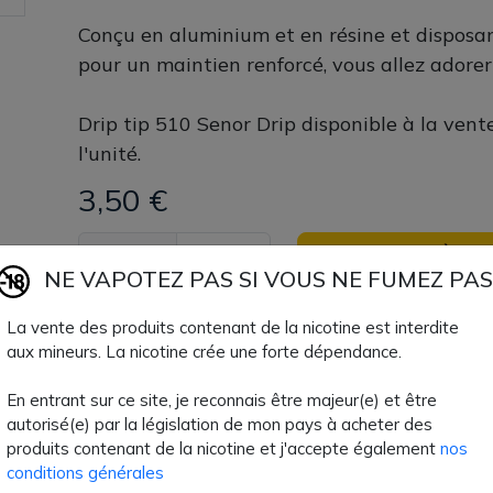
Conçu en aluminium et en résine et disposan
pour un maintien renforcé, vous allez adorer s
Drip tip 510 Senor Drip disponible à la ven
l'unité.
3,50 €
Quantité
AJOUTER À MON
NE VAPOTEZ PAS SI VOUS NE FUMEZ PAS
Paiement 100% sécuri
La vente des produits contenant de la nicotine est interdite
aux mineurs. La nicotine crée une forte dépendance.
Livraison rapide
En entrant sur ce site, je reconnais être majeur(e) et être
autorisé(e) par la législation de mon pays à acheter des
produits contenant de la nicotine et j'accepte également
nos
Fiche technique
conditions générales