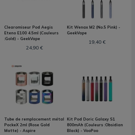
Clearomiseur Pod Aegis
Kit Wenax M2 (No.5 Pink) -
Eteno E100 4.5ml (Couleurs
GeekVape
:Gold) - GeekVape
19,40 €
24,90 €
Tube de remplacement métal
Kit Pod Doric Galaxy S1
PockeX 2ml (Rose Gold
800mAh (Couleurs :Obsidian
Matte) - Aspire
Black) - VooPoo