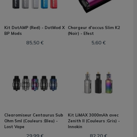
Kit DotAMP (Red) - DotMod X
Chargeur d'accus Slim K2
BP Mods
(Noir) - Efest
85,50 €
5,60 €
Clearomiseur Centaurus Sub
Kit LiMAX 3000mAh avec
Ohm 5ml (Couleurs :Bleu) -
Zenith II (Couleurs :Gris) -
Lost Vape
Innokin
29,99 €
82,20 €