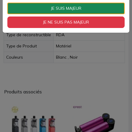
Livraison rapide
JE SUIS MAJEUR
Fiche technique
JE NE SUIS PAS MAJEUR
Type de reconstructible
RDA
Type de Produit
Matériel
Couleurs
Blanc , Noir
Produits associés