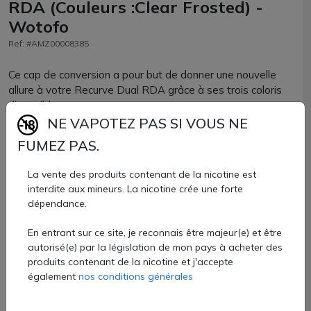
RDA (Couleurs :Clear Frosted) -
Wotofo
Ref: #AMZ00008385
Ce cap de conversion a pour but de donner une nouvelle
allure à votre Recurve Dual RDA grâce à ses trois coloris
disponibles.
NE VAPOTEZ PAS SI VOUS NE
Dispose de la même conception d'airflow réglable, mais se
FUMEZ PAS.
retrouve jumelée à un drip-tip vous améliorant la saveur.
11,60 €
La vente des produits contenant de la nicotine est
interdite aux mineurs. La nicotine crée une forte
dépendance.
Quantité
En entrant sur ce site, je reconnais être majeur(e) et être
AJOUTER À MON PANIER
autorisé(e) par la législation de mon pays à acheter des
produits contenant de la nicotine et j'accepte
Paiement 100% sécurisé
également
nos conditions générales