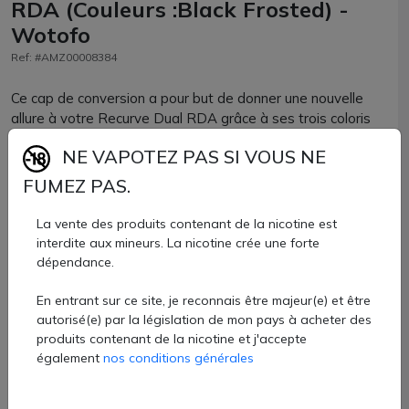
RDA (Couleurs :Black Frosted) -
Wotofo
Ref: #AMZ00008384
Ce cap de conversion a pour but de donner une nouvelle
allure à votre Recurve Dual RDA grâce à ses trois coloris
disponibles.
NE VAPOTEZ PAS SI VOUS NE
Dispose de la même conception d'airflow réglable, mais se
FUMEZ PAS.
retrouve jumelée à un drip-tip vous améliorant la saveur.
La vente des produits contenant de la nicotine est
11,60 €
interdite aux mineurs. La nicotine crée une forte
dépendance.
Quantité
En entrant sur ce site, je reconnais être majeur(e) et être
AJOUTER À MON PANIER
autorisé(e) par la législation de mon pays à acheter des
produits contenant de la nicotine et j'accepte
également
nos conditions générales
Paiement 100% sécurisé