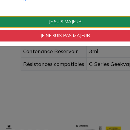
Type de Produit
Cartouches et P
Type de Réservoir
Cartouche
JE SUIS MAJEUR
Type de Cartouche
Résistance remp
JE NE SUIS PAS MAJEUR
Type de Remplissage
Par le côté
Contenance Réservoir
3ml
Résistances compatibles
G Series Geekva