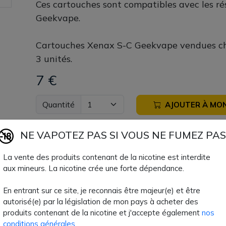
Ces cartouches sont compatibles avec les ré
Geekvape.
Cartouches Xenax S-C Geekvape vendues ch
3 unités.
7 €
Quantité
AJOUTER À MON
Paiement 100% sécuri
NE VAPOTEZ PAS SI VOUS NE FUMEZ PAS
La vente des produits contenant de la nicotine est interdite
Livraison rapide
aux mineurs. La nicotine crée une forte dépendance.
En entrant sur ce site, je reconnais être majeur(e) et être
Fiche technique
autorisé(e) par la législation de mon pays à acheter des
produits contenant de la nicotine et j'accepte également
nos
conditions générales