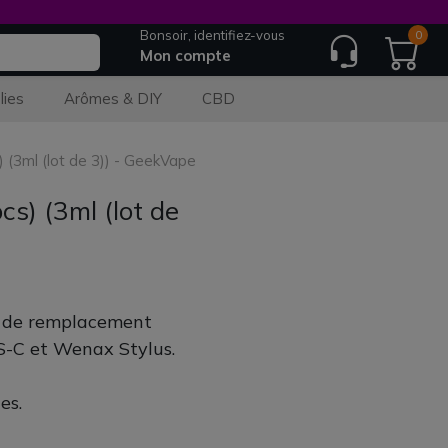
Bonsoir, identifiez-vous
0
Mon compte
lies
Arômes & DIY
CBD
(3ml (lot de 3)) - GeekVape
s) (3ml (lot de
 de remplacement
S-C et Wenax Stylus.
es.