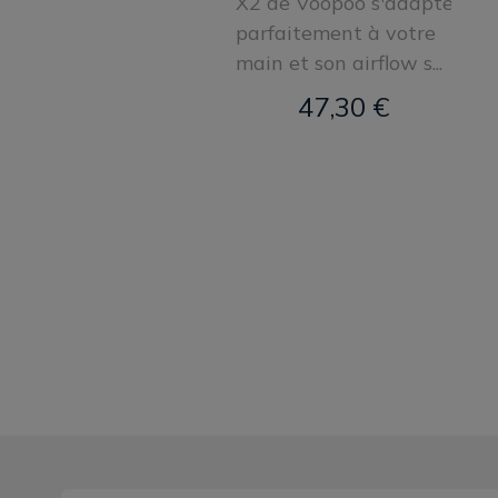
X2 de Voopoo s'adapte
parfaitement à votre
main et son airflow s...
47,30 €