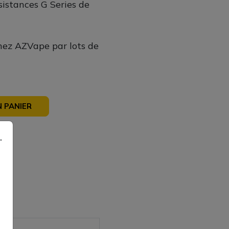
sistances G Series de
ez AZVape par lots de
 PANIER
sé
.