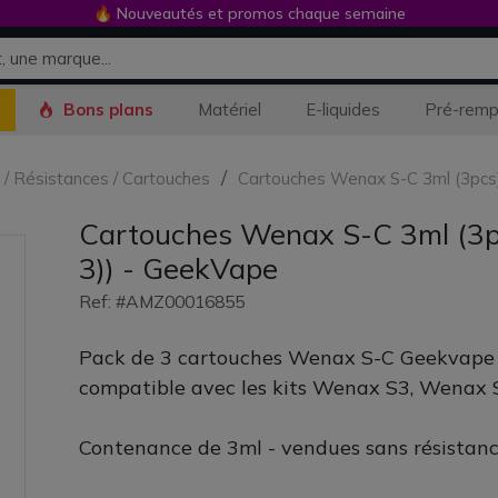
🔥 Nouveautés et promos chaque semaine
Bons plans
Matériel
E-liquides
Pré-remp
s / Résistances / Cartouches
Cartouches Wenax S-C 3ml (3pcs) 
Cartouches Wenax S-C 3ml (3pc
3)) - GeekVape
Ref: #AMZ00016855
Pack de 3 cartouches Wenax S-C Geekvape
compatible avec les kits Wenax S3, Wenax 
Contenance de 3ml - vendues sans résistanc