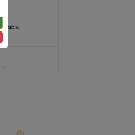
ods
laçable
pe