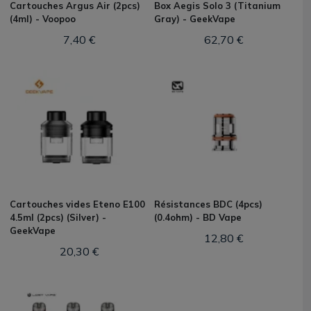
Cartouches Argus Air (2pcs)
Box Aegis Solo 3 (Titanium
(4ml) - Voopoo
Gray) - GeekVape
7,40 €
62,70 €
Cartouches vides Eteno E100
Résistances BDC (4pcs)
4.5ml (2pcs) (Silver) -
(0.4ohm) - BD Vape
GeekVape
12,80 €
20,30 €