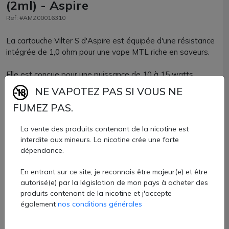
(2ml) - Aspire
Ref: #AMZ00016310
La cartouche Vilter S d'Aspire est équipée d'une résistance
intégrée de 1,0 ohm pour une vape MTL riche en saveurs.
Elle est conçue pour une puissance de 10 à 15 watts,
idéale pour les e-liquides à sels de nicotine ou à CBD.
NE VAPOTEZ PAS SI VOUS NE
FUMEZ PAS.
La cartouche Vilter Est compatible avec les kits vilter, Vilter
S et vilter fun.
La vente des produits contenant de la nicotine est
interdite aux mineurs. La nicotine crée une forte
Cartouches Vilter S Aspire vendues par AZVape par lots de
dépendance.
2 unités.
9,20 €
En entrant sur ce site, je reconnais être majeur(e) et être
autorisé(e) par la législation de mon pays à acheter des
produits contenant de la nicotine et j'accepte
Quantité
également
nos conditions générales
AJOUTER À MON PANIER